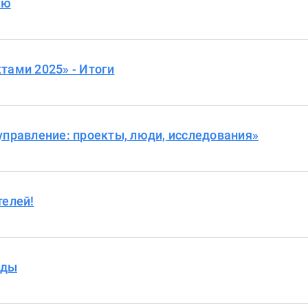
лю
тами 2025» - Итоги
управление: проекты, люди, исследования»
телей!
еды