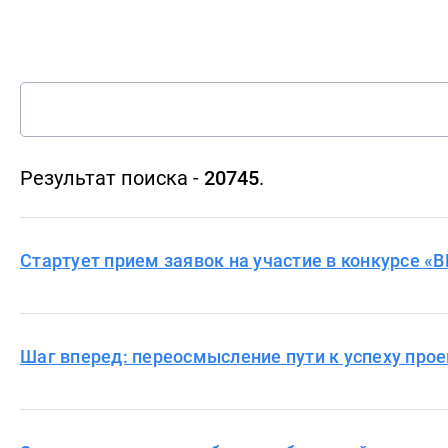
Результат поиска -
20745
.
Стартует прием заявок на участие в конкурсе «
Шаг вперед: переосмысление пути к успеху пр