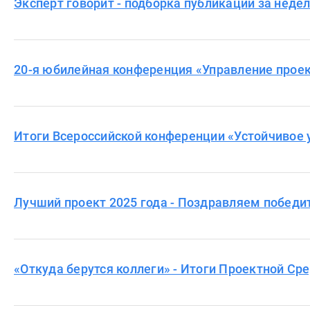
Эксперт говорит - подборка публикаций за неде
20-я юбилейная конференция «Управление проек
Итоги Всероссийской конференции «Устойчивое 
Лучший проект 2025 года - Поздравляем победи
«Откуда берутся коллеги» - Итоги Проектной Ср