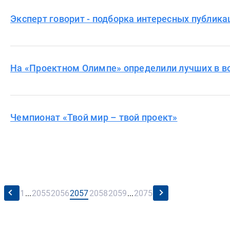
Эксперт говорит - подборка интересных публика
На «Проектном Олимпе» определили лучших в в
Чемпионат «Твой мир – твой проект»
←
→
1
...
2055
2056
2057
2058
2059
...
2075