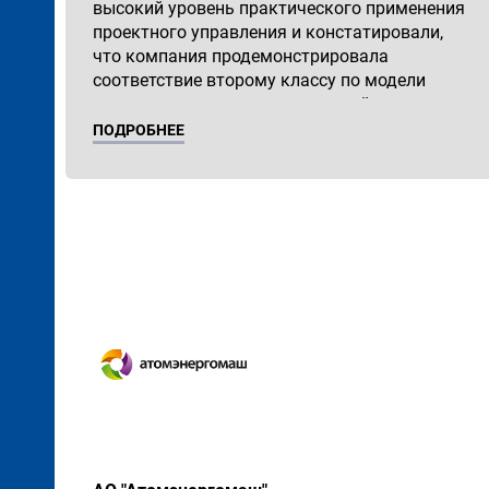
высокий уровень практического применения
проектного управления и констатировали,
что компания продемонстрировала
соответствие второму классу по модели
организационно-технологической зрелости
IPMA Delta®.»
ПОДРОБНЕЕ