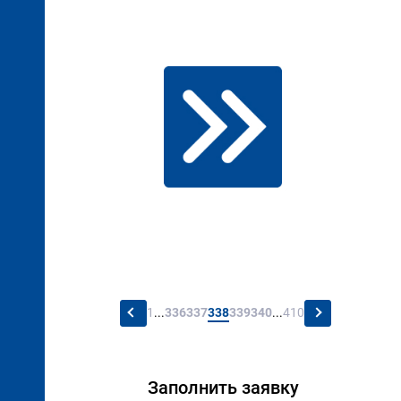
←
→
1
...
336
337
338
339
340
...
410
Заполнить заявку