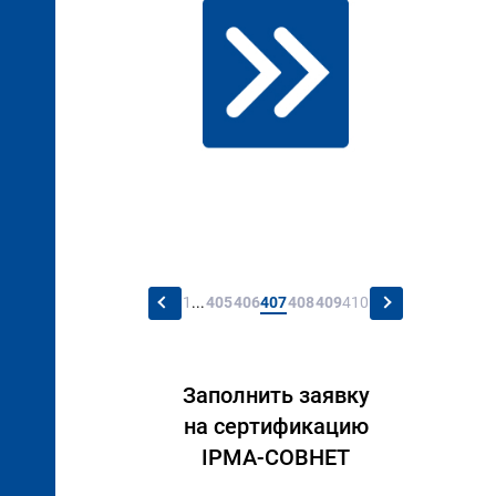
←
→
1
...
405
406
407
408
409
410
Заполнить заявку
на сертификацию
IPMA-СОВНЕТ