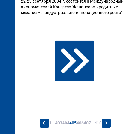
22-23 сентября 2004 г. состоится II Международный
экономический Конгресс "Финансово-кредитные
механизмы индустриально-инновационного роста".
←
→
1
...
403
404
405
406
407
...
410