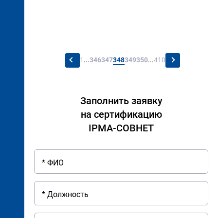
←
→
1
...
346
347
348
349
350
...
410
Заполнить заявку
на сертификацию
IPMA-СОВНЕТ