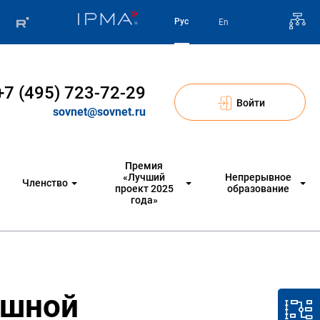
Рус
En
+7 (495) 723-72-29
Войти
sovnet@sovnet.ru
Премия
«Лучший
Непрерывное
Членство
проект 2025
образование
года»
ешной