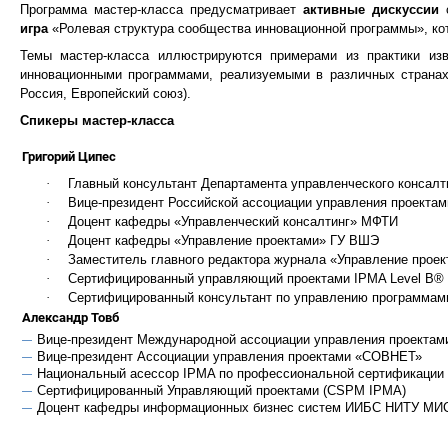
Программа мастер-класса предусматривает
активные дискуссии
с
игра
«Ролевая структура сообщества инновационной программы», кот
Темы мастер-класса иллюстрируются примерами из практики изв
инновационными программами, реализуемыми в различных странах
Россия, Европейский союз).
Спикеры мастер-класса
Григорий Ципес
·
Главный консультант Департамента управленческого консалт
·
Вице-президент Российской ассоциации управления проект
·
Доцент кафедры «Управленческий консалтинг» МФТИ
·
Доцент кафедры «Управление проектами» ГУ ВШЭ
·
Заместитель главного редактора журнала «Управление прое
·
Сертифицированный управляющий проектами IPMA Leve
·
Сертифицированный консультант по управлению программами
Александр Товб
Вице-президент Международной ассоциации управления проектами
Вице-президент Ассоциации управления проектами «СОВНЕТ»
Национальный асессор IPMA по профессиональной сертификации 4
Сертифицированный Управляющий проектами (CSPM IPMA)
Доцент кафедры информационных бизнес систем ИИБС НИТУ МИ