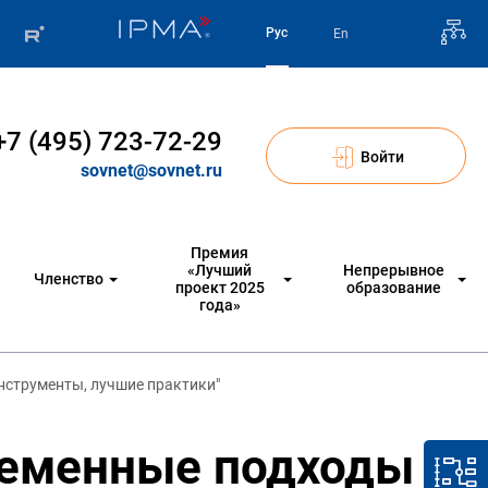
Рус
En
+7 (495) 723-72-29
Войти
sovnet@sovnet.ru
Премия
«Лучший
Непрерывное
Членство
проект 2025
образование
года»
нструменты, лучшие практики"
ременные подходы к