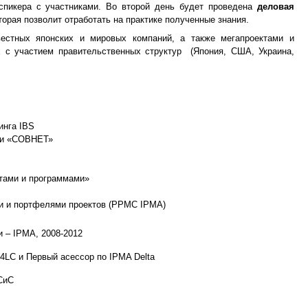
пикера с участниками. Во второй день будет проведена
деловая
орая позволит отработать на практике полученные знания.
естных японских и мировых компаний, а также мегапроектами и
 с участием правительственных структур (Япония, США, Украина,
инга IBS
ами «СОВНЕТ»
ктами и программами»
l B®
 и портфелями проектов (
PPMC IPMA
)
 – IPMA, 2008-2012
LC и Первый асессор по IPMA Delta
СиС