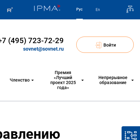
Рус
En
+7 (495) 723-72-29
Войти
sovnet@sovnet.ru
Премия
«Лучший
Непрерывное
Членство
проект 2025
образование
года»
правлению