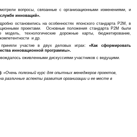
мотрели вопросы, связанные с организационными изменениями, и
 службе инноваций».
дробно остановились на особенностях японского стандарта P2M, в
ационными проектами. Основные положения стандарта P2M были
e модель, технологические дорожные карты, бюджетирование,
компетентности и др.
е приняли участие в двух деловых играх:
«Как сформировать
щества инновационной программы».
ровождалось оживленными дискуссиями участников с ведущими.
):
«Очень полезный курс для опытных менеджеров проектов,
на различные аспекты развития организации и ее месте в