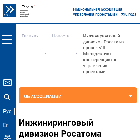
Национальная ассоциация
управления проектами с 1990 года
Главная
Новости
Инжиниринговый
дивизион Росатома
провел VIII
Молодежную
конференцию по
управлению
проектами
ОБ АССОЦИАЦИИ
Рус
Инжиниринговый
En
дивизион Росатома