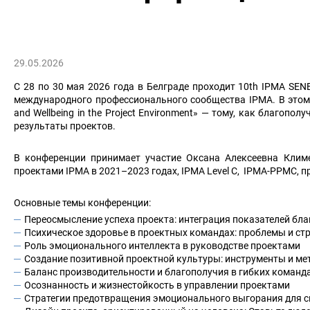
29.05.2026
С 28 по 30 мая 2026 года в Белграде проходит 10th IPMA SEN
международного профессионального сообщества IPMA. В этом 
and Wellbeing in the Project Environment» — тому, как благопо
результаты проектов.
В конференции принимает участие Оксана Алексеевна Климе
проектами IPMA в 2021–2023 годах, IPMA Level C, IPMA-PPMC, 
Основные темы конференции:
Переосмысление успеха проекта: интеграция показателей бла
Психическое здоровье в проектных командах: проблемы и ст
Роль эмоционального интеллекта в руководстве проектами
Создание позитивной проектной культуры: инструменты и ме
Баланс производительности и благополучия в гибких команд
Осознанность и жизнестойкость в управлении проектами
Стратегии предотвращения эмоционального выгорания для с