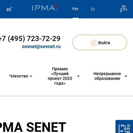
Рус
En
+7 (495) 723-72-29
Войти
sovnet@sovnet.ru
Премия
«Лучший
Непрерывное
Членство
проект 2025
образование
года»
IPMA SENET