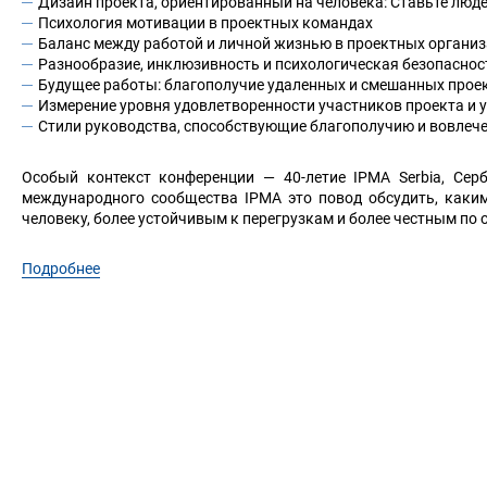
Дизайн проекта, ориентированный на человека: Ставьте люде
Психология мотивации в проектных командах
Баланс между работой и личной жизнью в проектных органи
Разнообразие, инклюзивность и психологическая безопаснос
Будущее работы: благополучие удаленных и смешанных прое
Измерение уровня удовлетворенности участников проекта и 
Стили руководства, способствующие благополучию и вовлеч
Особый контекст конференции — 40-летие IPMA Serbia, Сер
международного сообщества IPMA это повод обсудить, каким
человеку, более устойчивым к перегрузкам и более честным по
Подробнее