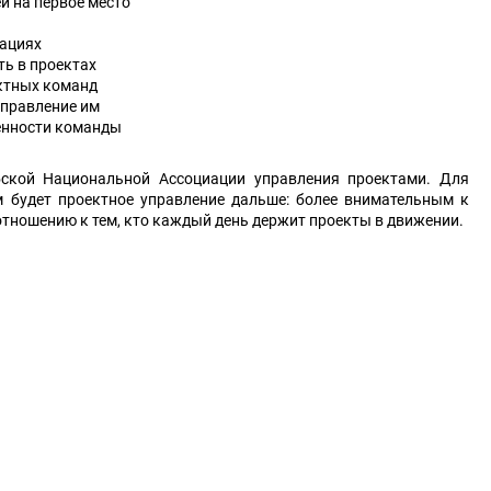
й на первое место
зациях
ть в проектах
ктных команд
управление им
енности команды
бской Национальной Ассоциации управления проектами. Для
 будет проектное управление дальше: более внимательным к
 отношению к тем, кто каждый день держит проекты в движении.